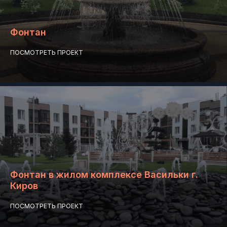
проект
в подарок
Фонтан
Ваш номер телефона
ПОСМОТРЕТЬ ПРОЕКТ
Я даю согласие на обработку персональных
данных в соответствии с
Политикой
обработки персональных данных
ЗАКАЗАТЬ ЗВОНОК
или
+7 922 664 71 13
Фонтан в жилом комплексе Васильки г.
Киров
ПОСМОТРЕТЬ ПРОЕКТ