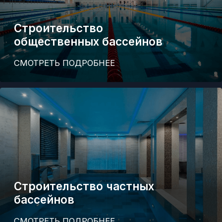
Работаем по всей
Ежедневно с 9:00 до 18:00
России без
+7 922 664 71 13
выходных
Напишите нам
в WhatsApp!
Проектирование
Наши работы
Обслуживание
Поставка оборудования
Оборудование для бассейнов
Контакты
Реквизиты
Условия оформления заказа
Строительство
Общественные
бассейны
Частные
бассейны