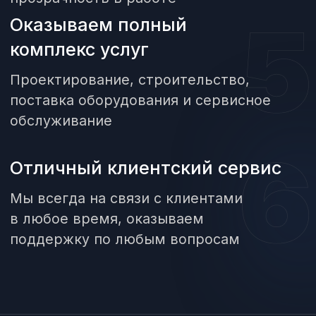
в WhatsApp!
Проектирование
Наши работы
Обслуживание
Поставка оборудования
Оборудование для бассейнов
Контакты
Реквизиты
Условия оформления заказа
Строительство
Общественные
бассейны
Частные
бассейны
Хамамы и сауны
Фонтаны
СПА и
термы